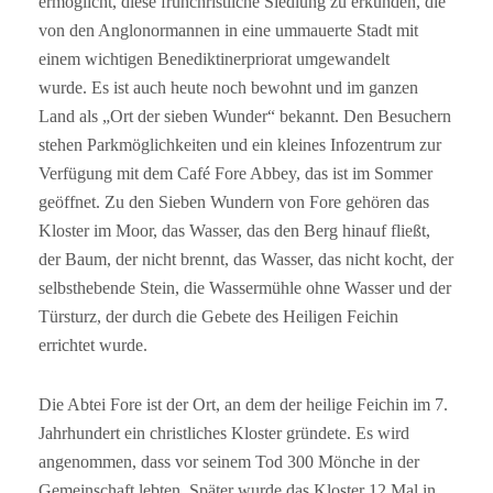
ermöglicht, diese frühchristliche Siedlung zu erkunden, die
von den Anglonormannen in eine ummauerte Stadt mit
einem wichtigen Benediktinerpriorat umgewandelt
wurde. Es ist auch heute noch bewohnt und im ganzen
Land als „Ort der sieben Wunder“ bekannt. Den Besuchern
stehen Parkmöglichkeiten und ein kleines Infozentrum zur
Verfügung mit dem Café Fore Abbey, das ist im Sommer
geöffnet. Zu den Sieben Wundern von Fore gehören das
Kloster im Moor, das Wasser, das den Berg hinauf fließt,
der Baum, der nicht brennt, das Wasser, das nicht kocht, der
selbsthebende Stein, die Wassermühle ohne Wasser und der
Türsturz, der durch die Gebete des Heiligen Feichin
errichtet wurde.
Die Abtei Fore ist der Ort, an dem der heilige Feichin im 7.
Jahrhundert ein christliches Kloster gründete. Es wird
angenommen, dass vor seinem Tod 300 Mönche in der
Gemeinschaft lebten. Später wurde das Kloster 12 Mal in