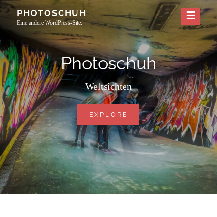
Skip
PHOTOSCHUH
to
Eine andere WordPress-Site.
content
Photoschuh
Weltsichten
PHOTOSCHUH
EXPLORE