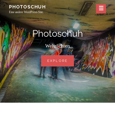
Skip
PHOTOSCHUH
to
Eine andere WordPress-Site.
content
Photoschuh
Weltsichten
PHOTOSCHUH
EXPLORE