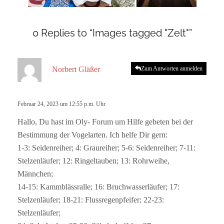
0 Replies to “Images tagged "Zelt"”
s
Norbert Gläßer
Zum Antworten anmelden
a
g
t
Februar 24, 2023 um 12:55 p.m. Uhr
:
Hallo, Du hast im Oly- Forum um Hilfe gebeten bei der
Bestimmung der Vogelarten. Ich helfe Dir gern:
1-3: Seidenreiher; 4: Graureiher; 5-6: Seidenreiher; 7-11:
Stelzenläufer; 12: Ringeltauben; 13: Rohrweihe,
Männchen;
14-15: Kammblässralle; 16: Bruchwasserläufer; 17:
Stelzenläufer; 18-21: Flussregenpfeifer; 22-23:
Stelzenläufer;