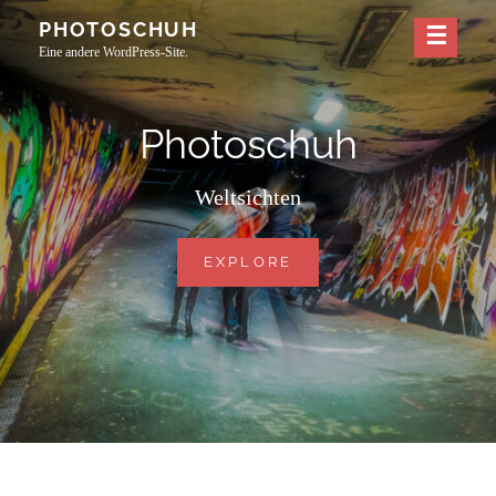
Skip
PHOTOSCHUH
to
Eine andere WordPress-Site.
content
Photoschuh
Weltsichten
PHOTOSCHUH
EXPLORE