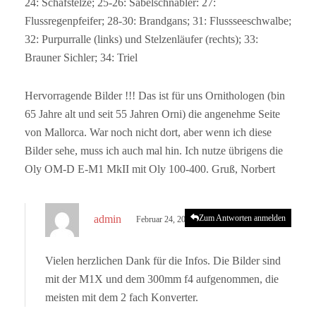
24: Schafstelze; 25-26: Säbelschnäbler: 27:
Flussregenpfeifer; 28-30: Brandgans; 31: Flussseeschwalbe;
32: Purpurralle (links) und Stelzenläufer (rechts); 33:
Brauner Sichler; 34: Triel
Hervorragende Bilder !!! Das ist für uns Ornithologen (bin
65 Jahre alt und seit 55 Jahren Orni) die angenehme Seite
von Mallorca. War noch nicht dort, aber wenn ich diese
Bilder sehe, muss ich auch mal hin. Ich nutze übrigens die
Oly OM-D E-M1 MkII mit Oly 100-400. Gruß, Norbert
s
admin
Zum Antworten anmelden
Februar 24, 2023 um 4:59 p.m. Uhr
a
g
Vielen herzlichen Dank für die Infos. Die Bilder sind
t
mit der M1X und dem 300mm f4 aufgenommen, die
:
meisten mit dem 2 fach Konverter.