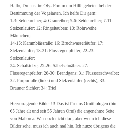
:
Hallo, Du hast im Oly- Forum um Hilfe gebeten bei der
Bestimmung der Vogelarten. Ich helfe Dir gern:
1-3: Seidenreiher; 4: Graureiher; 5-6: Seidenreiher; 7-11:
Stelzenläufer; 12: Ringeltauben; 13: Rohrweihe,
Männchen;
14-15: Kammblässralle; 16: Bruchwasserläufer; 17:
Stelzenläufer; 18-21: Flussregenpfeifer; 22-23:
Stelzenläufer;
24: Schafstelze; 25-26: Säbelschnäbler: 27:
Flussregenpfeifer; 28-30: Brandgans; 31: Flussseeschwalbe;
32: Purpurralle (links) und Stelzenläufer (rechts); 33:
Brauner Sichler; 34: Triel
Hervorragende Bilder !!! Das ist für uns Ornithologen (bin
65 Jahre alt und seit 55 Jahren Orni) die angenehme Seite
von Mallorca. War noch nicht dort, aber wenn ich diese
Bilder sehe, muss ich auch mal hin. Ich nutze übrigens die