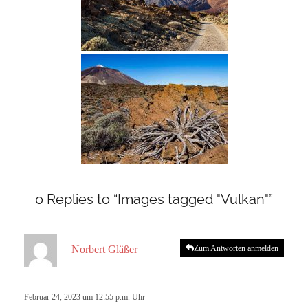
0 Replies to “Images tagged "Vulkan"”
s
Norbert Gläßer
Zum Antworten anmelden
a
g
t
Februar 24, 2023 um 12:55 p.m. Uhr