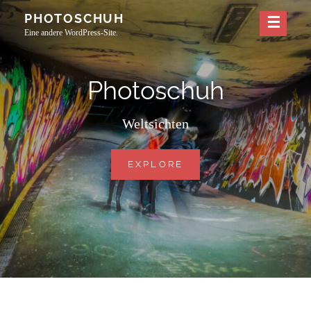
Skip
PHOTOSCHUH
to
Eine andere WordPress-Site.
content
Photoschuh
Weltsichten
PHOTOSCHUH
EXPLORE