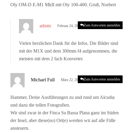
Oly OM-D E-M1 MkII mit Oly 100-400. Gruß, Norbert
s
admin
Zum Antworten anmelden
Februar 24, 2023 um 4:59 p.m. Uhr
a
g
Vielen herzlichen Dank für die Infos. Die Bilder sind
t
mit der M1X und dem 300mm f4 aufgenommen, die
:
meisten mit dem 2 fach Konverter.
s
Michael Full
Zum Antworten anmelden
März 22, 2023 um 10:45 a.m. Uhr
a
g
Hammer, Deine Ausführungen zu und rund um Alcudia
t
und dazu die tollen Fotografien.
:
Wir sind zwar in der Finca Sa Bassa Plana ganz im Süden
der Insel, aber diese(no) Ort(e) werden wir auf alle Fälle
ansteuern.