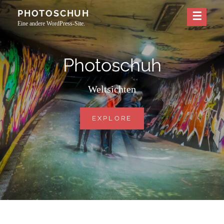
Skip
PHOTOSCHUH
to
Eine andere WordPress-Site.
content
Photoschuh
Weltsichten
PHOTOSCHUH
EXPLORE