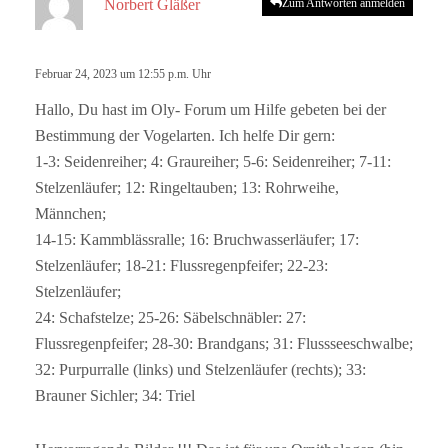
Norbert Gläßer
Zum Antworten anmelden
a
g
t
Februar 24, 2023 um 12:55 p.m. Uhr
:
Hallo, Du hast im Oly- Forum um Hilfe gebeten bei der
Bestimmung der Vogelarten. Ich helfe Dir gern:
1-3: Seidenreiher; 4: Graureiher; 5-6: Seidenreiher; 7-11:
Stelzenläufer; 12: Ringeltauben; 13: Rohrweihe,
Männchen;
14-15: Kammblässralle; 16: Bruchwasserläufer; 17:
Stelzenläufer; 18-21: Flussregenpfeifer; 22-23:
Stelzenläufer;
24: Schafstelze; 25-26: Säbelschnäbler: 27:
Flussregenpfeifer; 28-30: Brandgans; 31: Flussseeschwalbe;
32: Purpurralle (links) und Stelzenläufer (rechts); 33:
Brauner Sichler; 34: Triel