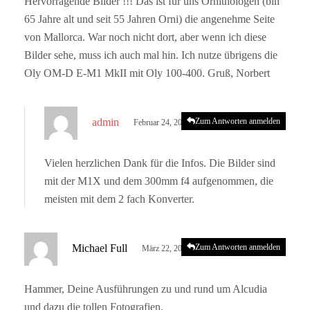
Hervorragende Bilder !!! Das ist für uns Ornithologen (bin
65 Jahre alt und seit 55 Jahren Orni) die angenehme Seite
von Mallorca. War noch nicht dort, aber wenn ich diese
Bilder sehe, muss ich auch mal hin. Ich nutze übrigens die
Oly OM-D E-M1 MkII mit Oly 100-400. Gruß, Norbert
s
admin
Zum Antworten anmelden
Februar 24, 2023 um 4:59 p.m. Uhr
a
g
Vielen herzlichen Dank für die Infos. Die Bilder sind
t
mit der M1X und dem 300mm f4 aufgenommen, die
:
meisten mit dem 2 fach Konverter.
s
Michael Full
Zum Antworten anmelden
März 22, 2023 um 10:45 a.m. Uhr
a
g
Hammer, Deine Ausführungen zu und rund um Alcudia
t
und dazu die tollen Fotografien.