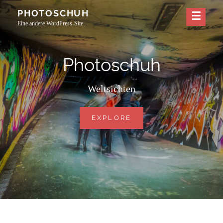
Skip
PHOTOSCHUH
to
Eine andere WordPress-Site.
content
Photoschuh
Weltsichten
PHOTOSCHUH
EXPLORE