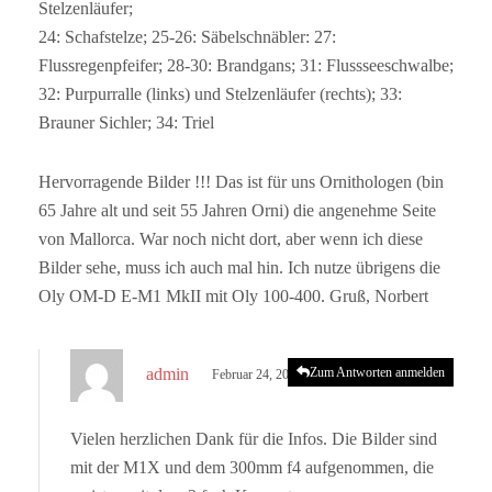
Stelzenläufer;
24: Schafstelze; 25-26: Säbelschnäbler: 27:
Flussregenpfeifer; 28-30: Brandgans; 31: Flussseeschwalbe;
32: Purpurralle (links) und Stelzenläufer (rechts); 33:
Brauner Sichler; 34: Triel
Hervorragende Bilder !!! Das ist für uns Ornithologen (bin
65 Jahre alt und seit 55 Jahren Orni) die angenehme Seite
von Mallorca. War noch nicht dort, aber wenn ich diese
Bilder sehe, muss ich auch mal hin. Ich nutze übrigens die
Oly OM-D E-M1 MkII mit Oly 100-400. Gruß, Norbert
s
admin
Zum Antworten anmelden
Februar 24, 2023 um 4:59 p.m. Uhr
a
g
Vielen herzlichen Dank für die Infos. Die Bilder sind
t
mit der M1X und dem 300mm f4 aufgenommen, die
: