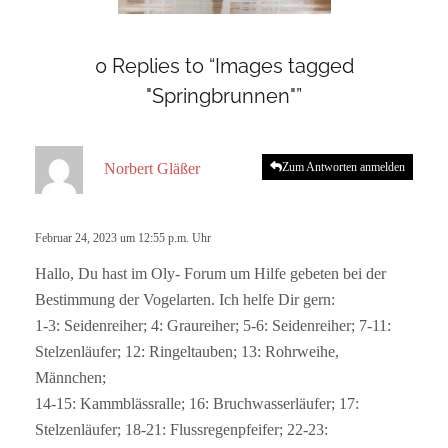
0 Replies to “Images tagged
"Springbrunnen"”
s
Norbert Gläßer
Zum Antworten anmelden
a
g
t
Februar 24, 2023 um 12:55 p.m. Uhr
:
Hallo, Du hast im Oly- Forum um Hilfe gebeten bei der
Bestimmung der Vogelarten. Ich helfe Dir gern:
1-3: Seidenreiher; 4: Graureiher; 5-6: Seidenreiher; 7-11:
Stelzenläufer; 12: Ringeltauben; 13: Rohrweihe,
Männchen;
14-15: Kammblässralle; 16: Bruchwasserläufer; 17:
Stelzenläufer; 18-21: Flussregenpfeifer; 22-23: