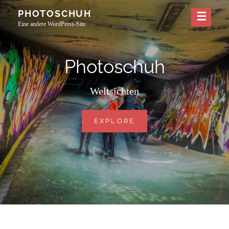
Skip
PHOTOSCHUH
to
Eine andere WordPress-Site.
content
Photoschuh
Weltsichten
PHOTOSCHUH
EXPLORE