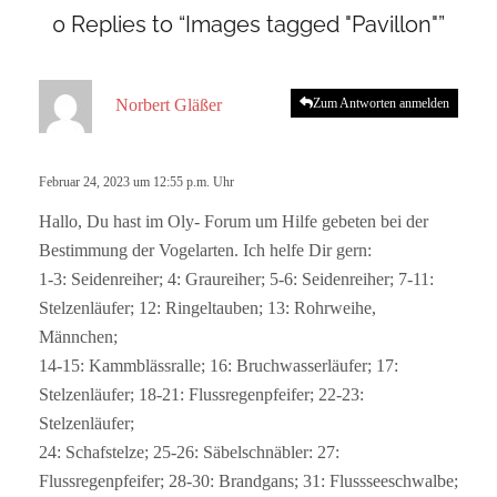
0 Replies to “Images tagged "Pavillon"”
s
Norbert Gläßer
Zum Antworten anmelden
a
g
t
Februar 24, 2023 um 12:55 p.m. Uhr
:
Hallo, Du hast im Oly- Forum um Hilfe gebeten bei der
Bestimmung der Vogelarten. Ich helfe Dir gern:
1-3: Seidenreiher; 4: Graureiher; 5-6: Seidenreiher; 7-11:
Stelzenläufer; 12: Ringeltauben; 13: Rohrweihe,
Männchen;
14-15: Kammblässralle; 16: Bruchwasserläufer; 17:
Stelzenläufer; 18-21: Flussregenpfeifer; 22-23:
Stelzenläufer;
24: Schafstelze; 25-26: Säbelschnäbler: 27:
Flussregenpfeifer; 28-30: Brandgans; 31: Flussseeschwalbe;