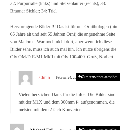
32: Purpurralle (links) und Stelzenläufer (rechts); 33:
Brauner Sichler; 34: Triel
Hervorragende Bilder !!! Das ist für uns Ornithologen (bin
65 Jahre alt und seit 55 Jahren Orni) die angenehme Seite
von Mallorca. War noch nicht dort, aber wenn ich diese
Bilder sehe, muss ich auch mal hin. Ich nutze übrigens die
Oly OM-D E-M1 MkII mit Oly 100-400. Gruß, Norbert
s
admin
Zum Antworten anmelden
Februar 24, 2023 um 4:59 p.m. Uhr
a
g
Vielen herzlichen Dank für die Infos. Die Bilder sind
t
mit der M1X und dem 300mm f4 aufgenommen, die
:
meisten mit dem 2 fach Konverter.
s
Zum Antworten anmelden