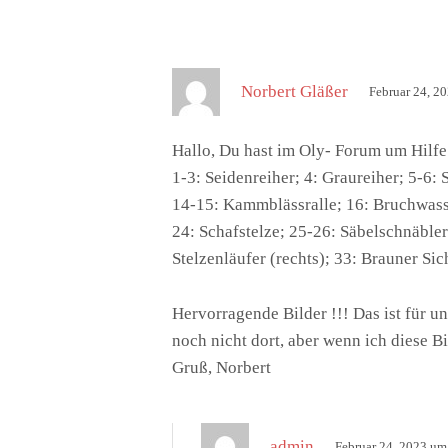
s
Norbert Gläßer
Februar 24, 2
a
g
Hallo, Du hast im Oly- Forum um Hilfe
t
1-3: Seidenreiher; 4: Graureiher; 5-6:
:
14-15: Kammblässralle; 16: Bruchwasser
24: Schafstelze; 25-26: Säbelschnäbler
Stelzenläufer (rechts); 33: Brauner Sich
Hervorragende Bilder !!! Das ist für u
noch nicht dort, aber wenn ich diese 
Gruß, Norbert
s
admin
Februar 24, 2023 um