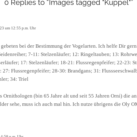
0 Replies to “Images tagged "Kuppel"”
023 um 12:55 p.m. Uhr
 gebeten bei der Bestimmung der Vogelarten. Ich helfe Dir gern
 Seidenreiher; 7-11: Stelzenläufer; 12: Ringeltauben; 13: Rohr
läufer; 17: Stelzenläufer; 18-21: Flussregenpfeifer; 22-23: St
: 27: Flussregenpfeifer; 28-30: Brandgans; 31: Flussseeschwalb
ler; 34: Triel
ns Ornithologen (bin 65 Jahre alt und seit 55 Jahren Orni) die
Bilder sehe, muss ich auch mal hin. Ich nutze übrigens die Ol
 4:59 p.m. Uhr