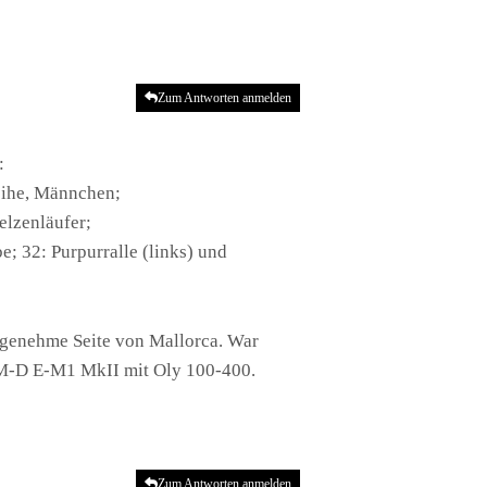
Zum Antworten anmelden
:
weihe, Männchen;
elzenläufer;
e; 32: Purpurralle (links) und
 angenehme Seite von Mallorca. War
y OM-D E-M1 MkII mit Oly 100-400.
Zum Antworten anmelden