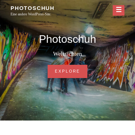
Skip
PHOTOSCHUH
to
Eine andere WordPress-Site.
content
Photoschuh
Weltsichten
PHOTOSCHUH
EXPLORE