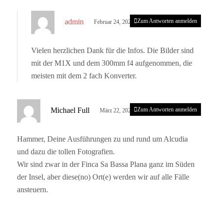
s
admin
Zum Antworten anmelden
Februar 24, 2023 um 4:59 p.m. Uhr
a
g
Vielen herzlichen Dank für die Infos. Die Bilder sind
t
mit der M1X und dem 300mm f4 aufgenommen, die
:
meisten mit dem 2 fach Konverter.
s
Michael Full
Zum Antworten anmelden
März 22, 2023 um 10:45 a.m. Uhr
a
g
Hammer, Deine Ausführungen zu und rund um Alcudia
t
und dazu die tollen Fotografien.
:
Wir sind zwar in der Finca Sa Bassa Plana ganz im Süden
der Insel, aber diese(no) Ort(e) werden wir auf alle Fälle
ansteuern.