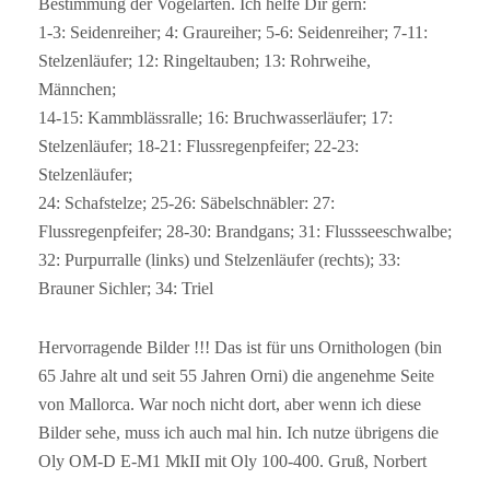
Bestimmung der Vogelarten. Ich helfe Dir gern:
1-3: Seidenreiher; 4: Graureiher; 5-6: Seidenreiher; 7-11:
Stelzenläufer; 12: Ringeltauben; 13: Rohrweihe,
Männchen;
14-15: Kammblässralle; 16: Bruchwasserläufer; 17:
Stelzenläufer; 18-21: Flussregenpfeifer; 22-23:
Stelzenläufer;
24: Schafstelze; 25-26: Säbelschnäbler: 27:
Flussregenpfeifer; 28-30: Brandgans; 31: Flussseeschwalbe;
32: Purpurralle (links) und Stelzenläufer (rechts); 33:
Brauner Sichler; 34: Triel
Hervorragende Bilder !!! Das ist für uns Ornithologen (bin
65 Jahre alt und seit 55 Jahren Orni) die angenehme Seite
von Mallorca. War noch nicht dort, aber wenn ich diese
Bilder sehe, muss ich auch mal hin. Ich nutze übrigens die
Oly OM-D E-M1 MkII mit Oly 100-400. Gruß, Norbert