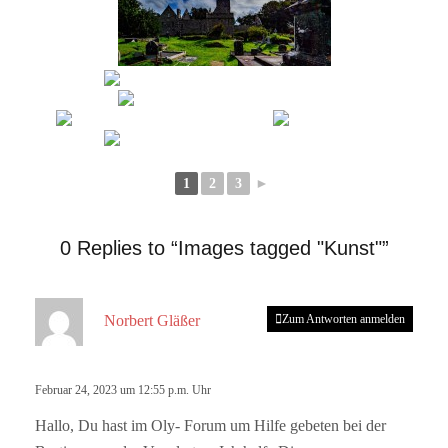
1
2
3
►
0 Replies to “Images tagged "Kunst"”
s
Norbert Gläßer
Zum Antworten anmelden
a
g
t
Februar 24, 2023 um 12:55 p.m. Uhr
:
Hallo, Du hast im Oly- Forum um Hilfe gebeten bei der