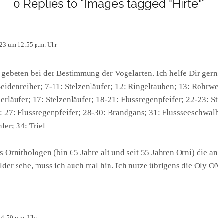
0 Replies to “Images tagged "Hirte"”
023 um 12:55 p.m. Uhr
 gebeten bei der Bestimmung der Vogelarten. Ich helfe Dir gern
 Seidenreiher; 7-11: Stelzenläufer; 12: Ringeltauben; 13: Rohr
läufer; 17: Stelzenläufer; 18-21: Flussregenpfeifer; 22-23: St
: 27: Flussregenpfeifer; 28-30: Brandgans; 31: Flussseeschwalb
ler; 34: Triel
ns Ornithologen (bin 65 Jahre alt und seit 55 Jahren Orni) die
Bilder sehe, muss ich auch mal hin. Ich nutze übrigens die Ol
 4:59 p.m. Uhr