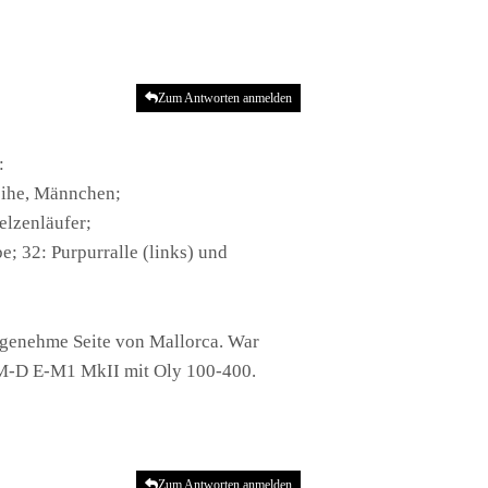
Zum Antworten anmelden
:
weihe, Männchen;
elzenläufer;
e; 32: Purpurralle (links) und
 angenehme Seite von Mallorca. War
y OM-D E-M1 MkII mit Oly 100-400.
Zum Antworten anmelden