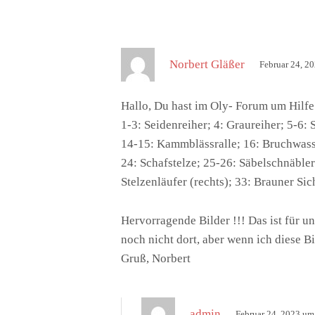
s
Norbert Gläßer
Februar 24, 2
a
g
Hallo, Du hast im Oly- Forum um Hilfe
t
1-3: Seidenreiher; 4: Graureiher; 5-6:
:
14-15: Kammblässralle; 16: Bruchwasser
24: Schafstelze; 25-26: Säbelschnäbler
Stelzenläufer (rechts); 33: Brauner Sich
Hervorragende Bilder !!! Das ist für u
noch nicht dort, aber wenn ich diese 
Gruß, Norbert
s
admin
Februar 24, 2023 um