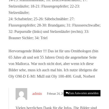
Stelzenläufer; 18-21: Flussregenpfeifer; 22-23:
Stelzenläufer;
24: Schafstelze; 25-26: Säbelschnäbler: 27:
Flussregenpfeifer; 28-30: Brandgans; 31: Flussseeschwalbe;
32: Purpurralle (links) und Stelzenläufer (rechts); 33:
Brauner Sichler; 34: Triel
Hervorragende Bilder !!! Das ist für uns Ornithologen (bin
65 Jahre alt und seit 55 Jahren Orni) die angenehme Seite
von Mallorca. War noch nicht dort, aber wenn ich diese
Bilder sehe, muss ich auch mal hin. Ich nutze übrigens die
Oly OM-D E-M1 MkII mit Oly 100-400. Gruß, Norbert
s
admin
Zum Antworten anmelden
Februar 24, 2023 um 4:59 p.m. Uhr
a
g
Vielen herzlichen Dank für die Infos. Die Bilder sind