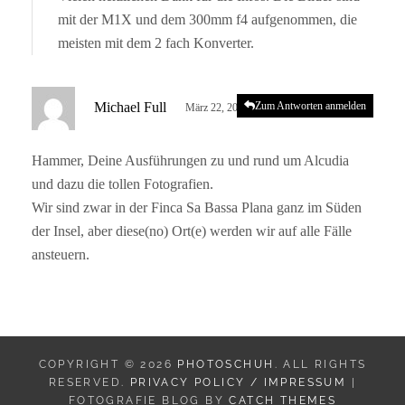
t
mit der M1X und dem 300mm f4 aufgenommen, die
:
meisten mit dem 2 fach Konverter.
s
Michael Full
Zum Antworten anmelden
März 22, 2023 um 10:45 a.m. Uhr
a
g
Hammer, Deine Ausführungen zu und rund um Alcudia
t
und dazu die tollen Fotografien.
:
Wir sind zwar in der Finca Sa Bassa Plana ganz im Süden
der Insel, aber diese(no) Ort(e) werden wir auf alle Fälle
ansteuern.
COPYRIGHT © 2026
PHOTOSCHUH
. ALL RIGHTS
RESERVED.
PRIVACY POLICY / IMPRESSUM
|
FOTOGRAFIE BLOG BY
CATCH THEMES