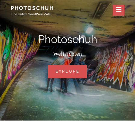
Skip
PHOTOSCHUH
to
Eine andere WordPress-Site.
content
Photoschuh
Weltsichten
PHOTOSCHUH
EXPLORE