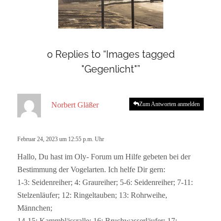
0 Replies to “Images tagged
"Gegenlicht"”
s
Norbert Gläßer
Zum Antworten anmelden
a
g
t
Februar 24, 2023 um 12:55 p.m. Uhr
:
Hallo, Du hast im Oly- Forum um Hilfe gebeten bei der
Bestimmung der Vogelarten. Ich helfe Dir gern:
1-3: Seidenreiher; 4: Graureiher; 5-6: Seidenreiher; 7-11:
Stelzenläufer; 12: Ringeltauben; 13: Rohrweihe,
Männchen;
14-15: Kammblässralle; 16: Bruchwasserläufer; 17: