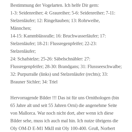
Bestimmung der Vogelarten. Ich helfe Dir gern:
1-3: Seidenreiher; 4: Graureiher; 5-6: Seidenreiher; 7-11:
Stelzenläufer; 12: Ringeltauben; 13: Rohrweihe,
Männchen;
14-15: Kammblässralle; 16: Bruchwasserläufer; 17:
Stelzenläufer; 18-21: Flussregenpfeifer; 22-23:
Stelzenläufer;
24: Schafstelze; 25-26: Säbelschnäbler: 27:
Flussregenpfeifer; 28-30: Brandgans; 31: Flussseeschwalbe;
32: Purpurralle (links) und Stelzenläufer (rechts); 33:
Brauner Sichler; 34: Triel
Hervorragende Bilder !!! Das ist für uns Ornithologen (bin
65 Jahre alt und seit 55 Jahren Orni) die angenehme Seite
von Mallorca. War noch nicht dort, aber wenn ich diese
Bilder sehe, muss ich auch mal hin. Ich nutze übrigens die
Oly OM-D E-M1 MkII mit Oly 100-400. Gruß, Norbert