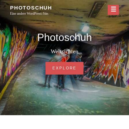
Skip
PHOTOSCHUH
to
Eine andere WordPress-Site.
content
Photoschuh
Weltsichten
PHOTOSCHUH
EXPLORE