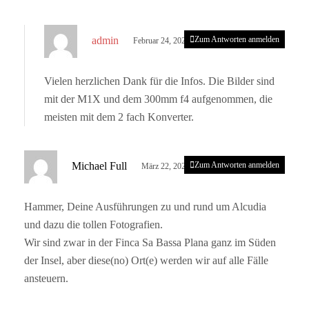
s
admin
Zum Antworten anmelden
Februar 24, 2023 um 4:59 p.m. Uhr
a
g
Vielen herzlichen Dank für die Infos. Die Bilder sind
t
mit der M1X und dem 300mm f4 aufgenommen, die
:
meisten mit dem 2 fach Konverter.
s
Michael Full
Zum Antworten anmelden
März 22, 2023 um 10:45 a.m. Uhr
a
g
Hammer, Deine Ausführungen zu und rund um Alcudia
t
und dazu die tollen Fotografien.
:
Wir sind zwar in der Finca Sa Bassa Plana ganz im Süden
der Insel, aber diese(no) Ort(e) werden wir auf alle Fälle
ansteuern.