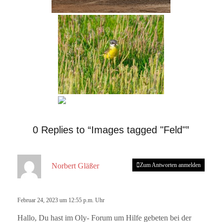
0 Replies to “Images tagged "Feld"”
s
Norbert Gläßer
Zum Antworten anmelden
a
g
t
Februar 24, 2023 um 12:55 p.m. Uhr
:
Hallo, Du hast im Oly- Forum um Hilfe gebeten bei der