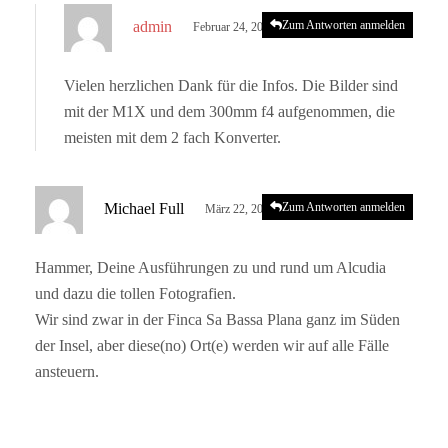
s
admin
Zum Antworten anmelden
Februar 24, 2023 um 4:59 p.m. Uhr
a
g
Vielen herzlichen Dank für die Infos. Die Bilder sind
t
mit der M1X und dem 300mm f4 aufgenommen, die
:
meisten mit dem 2 fach Konverter.
s
Michael Full
Zum Antworten anmelden
März 22, 2023 um 10:45 a.m. Uhr
a
g
Hammer, Deine Ausführungen zu und rund um Alcudia
t
und dazu die tollen Fotografien.
:
Wir sind zwar in der Finca Sa Bassa Plana ganz im Süden
der Insel, aber diese(no) Ort(e) werden wir auf alle Fälle
ansteuern.