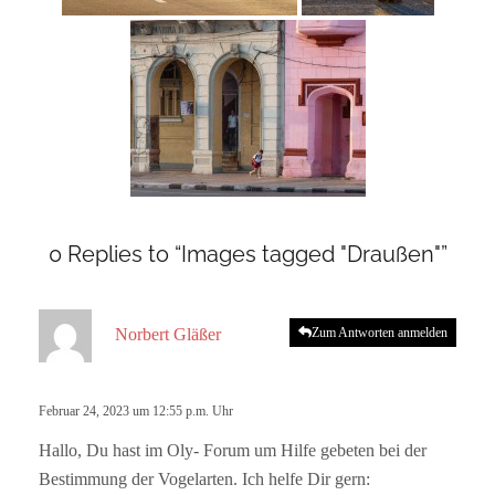
0 Replies to “Images tagged "Draußen"”
s
Norbert Gläßer
Zum Antworten anmelden
a
g
t
Februar 24, 2023 um 12:55 p.m. Uhr
:
Hallo, Du hast im Oly- Forum um Hilfe gebeten bei der
Bestimmung der Vogelarten. Ich helfe Dir gern: