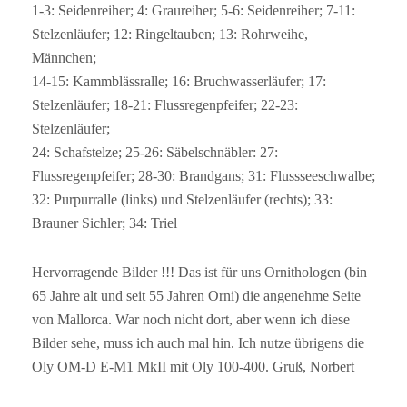
1-3: Seidenreiher; 4: Graureiher; 5-6: Seidenreiher; 7-11:
Stelzenläufer; 12: Ringeltauben; 13: Rohrweihe,
Männchen;
14-15: Kammblässralle; 16: Bruchwasserläufer; 17:
Stelzenläufer; 18-21: Flussregenpfeifer; 22-23:
Stelzenläufer;
24: Schafstelze; 25-26: Säbelschnäbler: 27:
Flussregenpfeifer; 28-30: Brandgans; 31: Flussseeschwalbe;
32: Purpurralle (links) und Stelzenläufer (rechts); 33:
Brauner Sichler; 34: Triel
Hervorragende Bilder !!! Das ist für uns Ornithologen (bin
65 Jahre alt und seit 55 Jahren Orni) die angenehme Seite
von Mallorca. War noch nicht dort, aber wenn ich diese
Bilder sehe, muss ich auch mal hin. Ich nutze übrigens die
Oly OM-D E-M1 MkII mit Oly 100-400. Gruß, Norbert