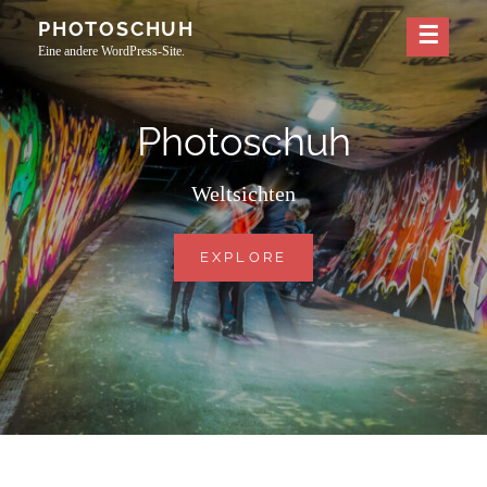
Skip
PHOTOSCHUH
to
Eine andere WordPress-Site.
content
Photoschuh
Weltsichten
PHOTOSCHUH
EXPLORE