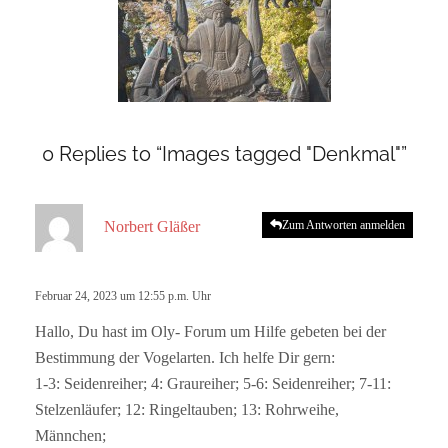
0 Replies to “Images tagged "Denkmal"”
s
Norbert Gläßer
Zum Antworten anmelden
a
g
t
Februar 24, 2023 um 12:55 p.m. Uhr
:
Hallo, Du hast im Oly- Forum um Hilfe gebeten bei der
Bestimmung der Vogelarten. Ich helfe Dir gern:
1-3: Seidenreiher; 4: Graureiher; 5-6: Seidenreiher; 7-11:
Stelzenläufer; 12: Ringeltauben; 13: Rohrweihe,
Männchen;