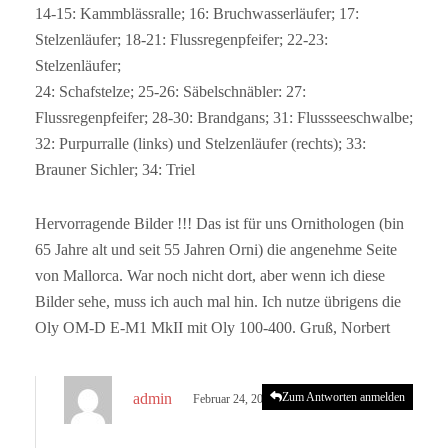
14-15: Kammblässralle; 16: Bruchwasserläufer; 17:
Stelzenläufer; 18-21: Flussregenpfeifer; 22-23:
Stelzenläufer;
24: Schafstelze; 25-26: Säbelschnäbler: 27:
Flussregenpfeifer; 28-30: Brandgans; 31: Flussseeschwalbe;
32: Purpurralle (links) und Stelzenläufer (rechts); 33:
Brauner Sichler; 34: Triel
Hervorragende Bilder !!! Das ist für uns Ornithologen (bin
65 Jahre alt und seit 55 Jahren Orni) die angenehme Seite
von Mallorca. War noch nicht dort, aber wenn ich diese
Bilder sehe, muss ich auch mal hin. Ich nutze übrigens die
Oly OM-D E-M1 MkII mit Oly 100-400. Gruß, Norbert
s
admin
Zum Antworten anmelden
Februar 24, 2023 um 4:59 p.m. Uhr
a
g