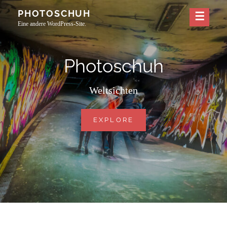
Skip
PHOTOSCHUH
to
Eine andere WordPress-Site.
content
Photoschuh
Weltsichten
PHOTOSCHUH
EXPLORE