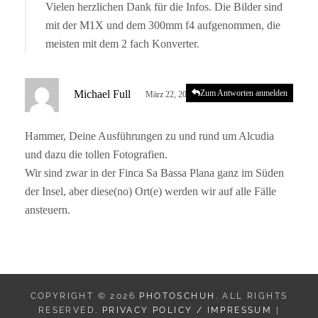
Vielen herzlichen Dank für die Infos. Die Bilder sind
t
mit der M1X und dem 300mm f4 aufgenommen, die
:
meisten mit dem 2 fach Konverter.
s
Michael Full
Zum Antworten anmelden
März 22, 2023 um 10:45 a.m. Uhr
a
g
Hammer, Deine Ausführungen zu und rund um Alcudia
t
und dazu die tollen Fotografien.
:
Wir sind zwar in der Finca Sa Bassa Plana ganz im Süden
der Insel, aber diese(no) Ort(e) werden wir auf alle Fälle
ansteuern.
COPYRIGHT © 2026
PHOTOSCHUH
. ALL RIGHTS
RESERVED.
PRIVACY POLICY / IMPRESSUM
|