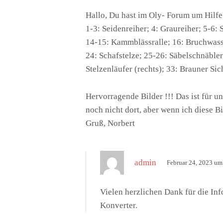
g
Hallo, Du hast im Oly- Forum um Hilfe
t
1-3: Seidenreiher; 4: Graureiher; 5-6:
:
14-15: Kammblässralle; 16: Bruchwasser
24: Schafstelze; 25-26: Säbelschnäbler
Stelzenläufer (rechts); 33: Brauner Sich
Hervorragende Bilder !!! Das ist für u
noch nicht dort, aber wenn ich diese 
Gruß, Norbert
s
admin
Februar 24, 2023 um
a
g
Vielen herzlichen Dank für die In
t
Konverter.
: