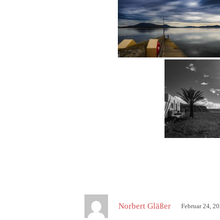
s
Norbert Gläßer
Februar 24, 2
a