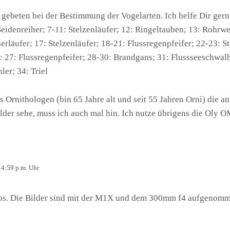
 gebeten bei der Bestimmung der Vogelarten. Ich helfe Dir gern
 Seidenreiher; 7-11: Stelzenläufer; 12: Ringeltauben; 13: Rohr
läufer; 17: Stelzenläufer; 18-21: Flussregenpfeifer; 22-23: St
: 27: Flussregenpfeifer; 28-30: Brandgans; 31: Flussseeschwalb
ler; 34: Triel
ns Ornithologen (bin 65 Jahre alt und seit 55 Jahren Orni) die
Bilder sehe, muss ich auch mal hin. Ich nutze übrigens die Ol
 4:59 p.m. Uhr
fos. Die Bilder sind mit der M1X und dem 300mm f4 aufgenomm