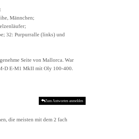
:
weihe, Männchen;
elzenläufer;
e; 32: Purpurralle (links) und
 angenehme Seite von Mallorca. War
y OM-D E-M1 MkII mit Oly 100-400.
Zum Antworten anmelden
en, die meisten mit dem 2 fach