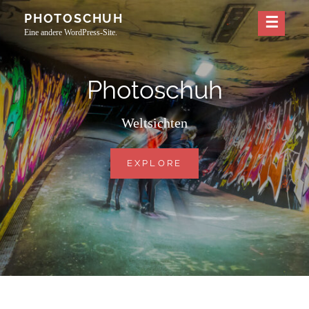
Skip
PHOTOSCHUH
to
Eine andere WordPress-Site.
content
Photoschuh
Weltsichten
PHOTOSCHUH
EXPLORE