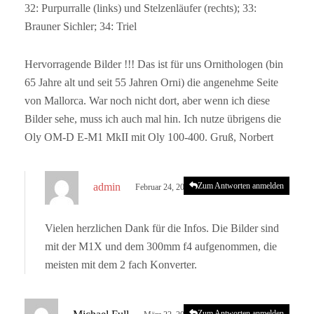
32: Purpurralle (links) und Stelzenläufer (rechts); 33:
Brauner Sichler; 34: Triel
Hervorragende Bilder !!! Das ist für uns Ornithologen (bin
65 Jahre alt und seit 55 Jahren Orni) die angenehme Seite
von Mallorca. War noch nicht dort, aber wenn ich diese
Bilder sehe, muss ich auch mal hin. Ich nutze übrigens die
Oly OM-D E-M1 MkII mit Oly 100-400. Gruß, Norbert
s
admin
Zum Antworten anmelden
Februar 24, 2023 um 4:59 p.m. Uhr
a
g
Vielen herzlichen Dank für die Infos. Die Bilder sind
t
mit der M1X und dem 300mm f4 aufgenommen, die
:
meisten mit dem 2 fach Konverter.
s
Zum Antworten anmelden