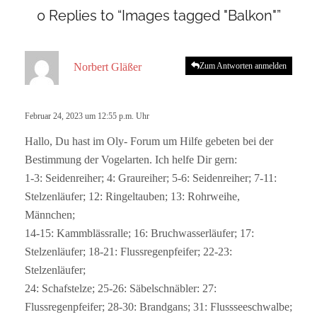
0 Replies to “Images tagged "Balkon"”
s
Norbert Gläßer
Zum Antworten anmelden
a
g
t
Februar 24, 2023 um 12:55 p.m. Uhr
:
Hallo, Du hast im Oly- Forum um Hilfe gebeten bei der
Bestimmung der Vogelarten. Ich helfe Dir gern:
1-3: Seidenreiher; 4: Graureiher; 5-6: Seidenreiher; 7-11:
Stelzenläufer; 12: Ringeltauben; 13: Rohrweihe,
Männchen;
14-15: Kammblässralle; 16: Bruchwasserläufer; 17:
Stelzenläufer; 18-21: Flussregenpfeifer; 22-23:
Stelzenläufer;
24: Schafstelze; 25-26: Säbelschnäbler: 27:
Flussregenpfeifer; 28-30: Brandgans; 31: Flussseeschwalbe;