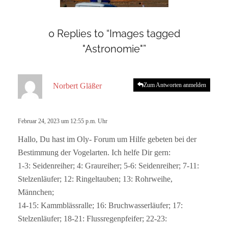
0 Replies to “Images tagged
"Astronomie"”
s
Norbert Gläßer
Zum Antworten anmelden
a
g
t
Februar 24, 2023 um 12:55 p.m. Uhr
:
Hallo, Du hast im Oly- Forum um Hilfe gebeten bei der
Bestimmung der Vogelarten. Ich helfe Dir gern:
1-3: Seidenreiher; 4: Graureiher; 5-6: Seidenreiher; 7-11:
Stelzenläufer; 12: Ringeltauben; 13: Rohrweihe,
Männchen;
14-15: Kammblässralle; 16: Bruchwasserläufer; 17:
Stelzenläufer; 18-21: Flussregenpfeifer; 22-23: