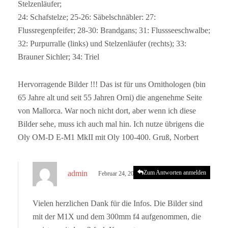
Stelzenläufer;
24: Schafstelze; 25-26: Säbelschnäbler: 27:
Flussregenpfeifer; 28-30: Brandgans; 31: Flussseeschwalbe;
32: Purpurralle (links) und Stelzenläufer (rechts); 33:
Brauner Sichler; 34: Triel
Hervorragende Bilder !!! Das ist für uns Ornithologen (bin
65 Jahre alt und seit 55 Jahren Orni) die angenehme Seite
von Mallorca. War noch nicht dort, aber wenn ich diese
Bilder sehe, muss ich auch mal hin. Ich nutze übrigens die
Oly OM-D E-M1 MkII mit Oly 100-400. Gruß, Norbert
s
admin
Zum Antworten anmelden
Februar 24, 2023 um 4:59 p.m. Uhr
a
g
Vielen herzlichen Dank für die Infos. Die Bilder sind
t
mit der M1X und dem 300mm f4 aufgenommen, die
: