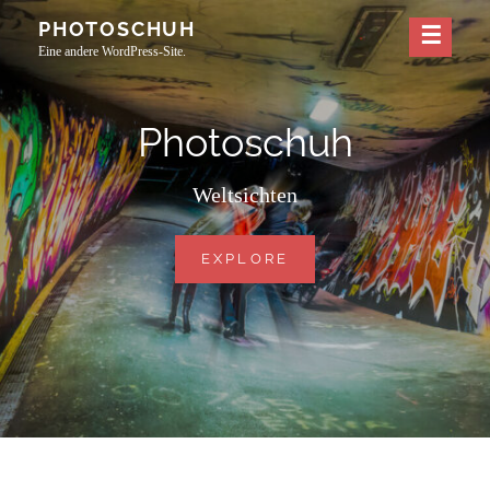
Skip
PHOTOSCHUH
to
Eine andere WordPress-Site.
content
Photoschuh
Weltsichten
PHOTOSCHUH
EXPLORE