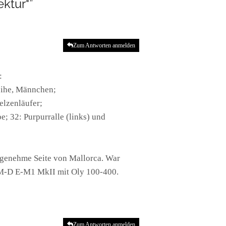
ktur"”
Zum Antworten anmelden
:
weihe, Männchen;
elzenläufer;
e; 32: Purpurralle (links) und
 angenehme Seite von Mallorca. War
y OM-D E-M1 MkII mit Oly 100-400.
Zum Antworten anmelden