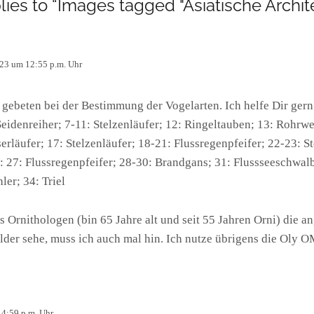
lies to “Images tagged "Asiatische Archite
023 um 12:55 p.m. Uhr
 gebeten bei der Bestimmung der Vogelarten. Ich helfe Dir gern
 Seidenreiher; 7-11: Stelzenläufer; 12: Ringeltauben; 13: Rohr
läufer; 17: Stelzenläufer; 18-21: Flussregenpfeifer; 22-23: St
: 27: Flussregenpfeifer; 28-30: Brandgans; 31: Flussseeschwalb
ler; 34: Triel
ns Ornithologen (bin 65 Jahre alt und seit 55 Jahren Orni) die
Bilder sehe, muss ich auch mal hin. Ich nutze übrigens die Ol
 4:59 p.m. Uhr