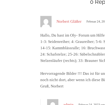
0 Rep
s
Norbert Gläßer
Februar 24, 2
a
g
Hallo, Du hast im Oly- Forum um Hilfe
t
1-3: Seidenreiher; 4: Graureiher; 5-6:
:
14-15: Kammblässralle; 16: Bruchwasser
24: Schafstelze; 25-26: Säbelschnäbler
Stelzenläufer (rechts); 33: Brauner Sich
Hervorragende Bilder !!! Das ist für u
noch nicht dort, aber wenn ich diese 
Gruß, Norbert
s
admin
Februar 24, 2023 um